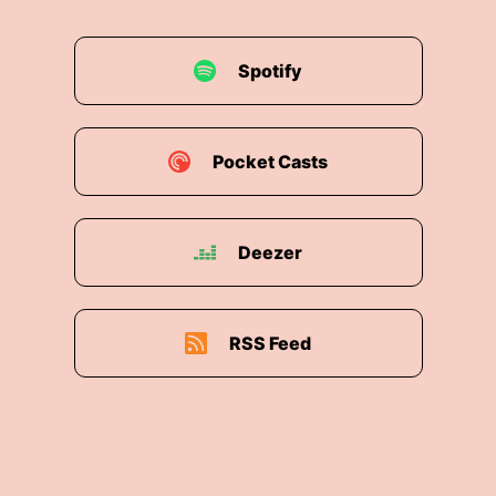
00:02:00: Aber es geht um etwas sehr
Menschliches, eine Beziehung die nicht mehr
Spotify
funktioniert hat ein Vertrauensbruch.
00:02:08: und die Frage Kann ich noch einmal
neu anfangen?
Pocket Casts
00:02:12: Und der Text sagt Ja natürlich aber
Nicht mit mehr Regeln.
Deezer
00:02:19: Der alte Bund von dem hier die Regel
rede ist war im Grunde genommen Ein System
von Geboten und Verboten so Etwas.
RSS Feed
00:02:26: Wie macht das und lasst das.
00:02:30: Und das Problem ist eigentlich zeitlos
bis heute, Regeln können Orientierung geben
aber sie verändern nicht automatisch unser